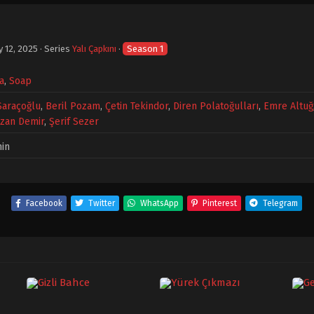
y 12, 2025
· Series
Yalı Çapkını
·
Season 1
a
,
Soap
Saraçoğlu
,
Beril Pozam
,
Çetin Tekindor
,
Diren Polatoğulları
,
Emre Altuğ
zan Demir
,
Şerif Sezer
in
Facebook
Twitter
WhatsApp
Pinterest
Telegram