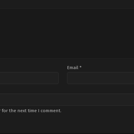
Büyükdöğerli
,
Ebru
Alpay
,
Güler
Doğ
Şahin
,
Eren
Ökten
,
İrem
Ata
Dinç
,
Ezgi
Helvacıoğlu
,
Mesut
Özd
Eyüboğlu
,
Gülin
Akusta
,
Rozet
Lev
İyigün
,
Hakkı
Hubeş
Üns
Ergök
,
Kerem
Olca
Özdoğan
,
Kubilay
Karslıoğlu
,
Murat
Yildirim
,
Pamir
Boyraz
,
Sude
Belkıs
Akgün
,
Toprak
Kahraman
,
Uğur
Çavuşoğlu
,
Yıldırım
Memişoğlu
,
Zerrin
Email
*
Nişancı
 for the next time I comment.