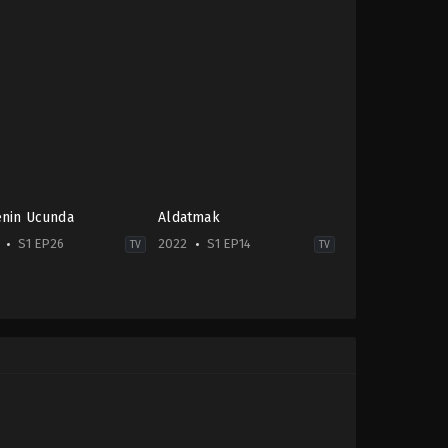
nin Ucunda
Aldatmak
S1 EP26
2022
S1 EP14
TV
TV
ma
Drama
2022-
-
09-
22
Asena
tan
Girişken
,
Cem
ani
,
Bestemsu
Bender
,
Cem
emir
,
Ebru
Sürgit
,
Ercan
aç
,
Kaan
Kesal
,
Feyza
aner
,
Kadir
Sevil