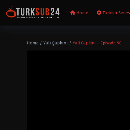
Home
Turkish Serie
Home
/
Yalı Çapkını
/
Yali Capkini – Episode 90