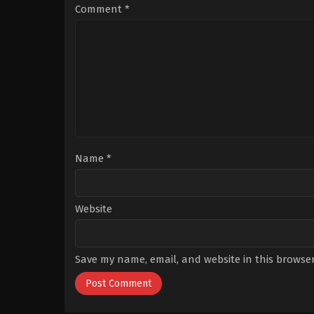
Erginci
,
Ushan
Üzümoğlu
,
Ebru
Comment
*
Çakır
Aykaç
,
Esra
Ruşan
,
Merve
Nur
Bengi
,
Nazan
Kesal
,
Sermet
Yeşil
Name
*
Website
Save my name, email, and website in this browser