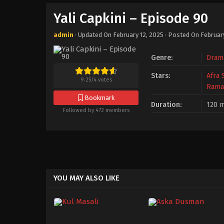
Yali Capkini – Episode 90
admin
· Updated On
February 12, 2025
· Posted On
Februar
Genre:
Dram
Stars:
Afra 
9.25
/
4
votes
Rama
Bookmark
Duration:
120 m
Followed by 472 members
YOU MAY ALSO LIKE