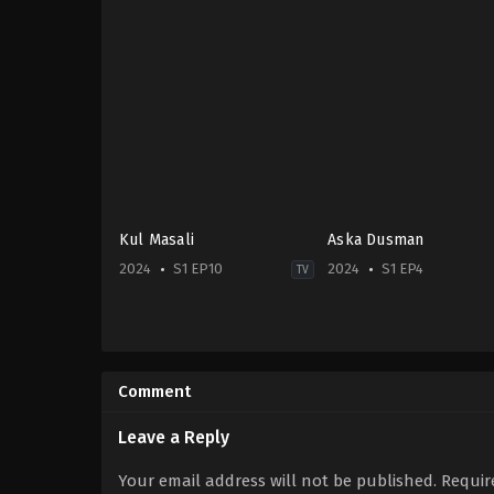
Kul Masali
Aska Dusman
2024
S1 EP10
2024
S1 EP4
TV
Drama
,
Family
Drama
,
Family
2024-
2024-
02-
01-
15
04
Comment
Gizem
Barış
Güneş
,
Gizem
Aytaç
,
Bedia
Kala
,
Gökhan
Ener
,
Bihter
Leave a Reply
Alkan
,
Hülya
Dinçel
,
Buse
Darcan
,
Özgür
Meral
,
Cem
Your email address will not be published.
Requir
Çevik
,
Sevda
Yiğit