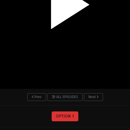
Prev
ALL EPISODES
Next
OPTION 1