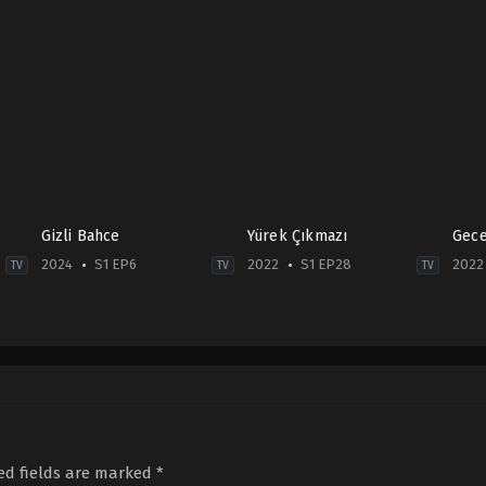
Gizli Bahce
Yürek Çıkmazı
Gece
2024
S1 EP6
2022
S1 EP28
2022
TV
TV
TV
Drama
Drama
,
Family
Dra
TR
2022-
TR
2024-
11-
2022
10-
01
10-
15
Alp
05
Birsen
Navruz
,
Ayça
Ber
Dürülü
,
Burcu
Bingöl
,
Bihter
Asll
Türünz
,
Çağdaş
Dinçel
,
Cemal
Özd
Onur
Toktas
,
Dilara
Ayk
ed fields are marked
*
Öztürk
,
Cemil
Aksüyek
,
Erhan
Taş