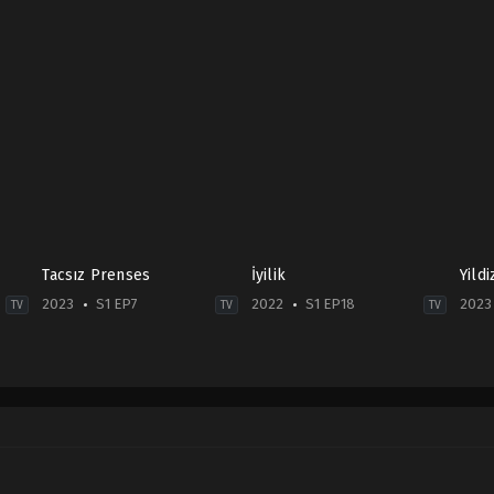
Tacsız Prenses
İyilik
Yild
2023
S1 EP7
2022
S1 EP18
2023
TV
TV
TV
Drama
Drama
Dra
TR
TR
TR
2023-
2022-
2023
01-
04-
12-
10
29
31
Elif
Erdem
Bar
Kurtaran
,
Feride
Akakçe
,
Hatice
Can
Çetin
,
İsmail
Şendil
,
İsmail
Eras