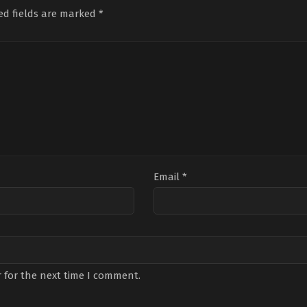
Hacıoğlu
,
Merve
Demirci
,
Mina
Kirat
ed fields are marked
*
Bulut
,
Merve
Akdin
,
Özgür
Ong
Şen
,
Mustafa
Çevik
,
Pelinsu
Doğ
Kırantepe
,
Seda
Karayel
,
Perihan
And
Akman
,
Sümeyye
Savaş
,
Sefa
Sun
Aydoğan
,
Tolga
Tantoğlu
,
Sera
Kon
Tekin
Kutlubey
,
Umut
Dal
Kaplica
Nar
Med
Email
*
 for the next time I comment.