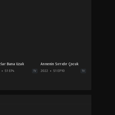
izlar Bana Uzak
Annenin Sırrıdır Çocuk
S1 EP4
2022
S1 EP10
TV
TV
ma
Drama
TR
-
2022-
04-
06
an
Ahmet
Varlı
,
Birgül
lan
,
Burcu
Ulusoy
,
Demet