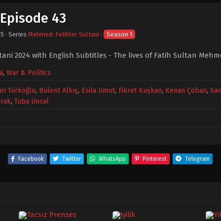
 Episode 43
25
· Series
Mehmed: Fetihler Sultani
·
Season 1
ani 2024 with English Subtitles - The lives of Fatih Sultan Mehm
a
,
War & Politics
uri Türkoğlu
,
Bülent Alkış
,
Esila Umut
,
Fikret Kuşkan
,
Kenan Çoban
,
Sav
yrak
,
Tuba Ünsal
Facebook
Twitter
WhatsApp
Pinterest
Telegram