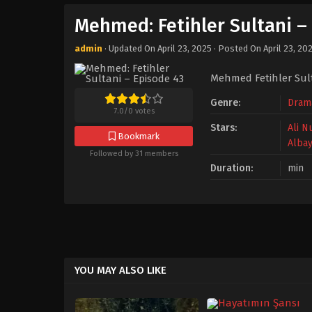
Mehmed: Fetihler Sultani –
admin
· Updated On
April 23, 2025
· Posted On
April 23, 20
Mehmed Fetihler Sult
Genre:
Dram
7.0
/
0
votes
Stars:
Ali N
Bookmark
Alba
Followed by 31 members
Duration:
min
YOU MAY ALSO LIKE