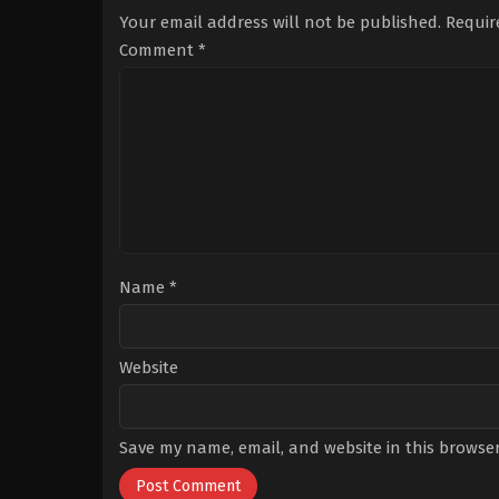
Dakak
,
Buse
Yücesoy
,
Erkan
Your email address will not be published.
Requir
Meral
,
Esra
Avcı
,
Hale
Kızıldoğan
,
Fatih
Soygazi
,
İlker
Comment
*
Al
,
Hakan
Kızmaz
,
Kemal
Karsak
,
Hakan
Uçar
,
Musa
Yılmaz
,
Kürşat
Uzunlar
,
Neslihan
Demir
,
Muhammed
Arslan
,
Sermet
Mete
Yeşil
,
Şifanur
Karabey
,
Sibel
Gül
Aytan
,
Vildan
Atasever
,
Zerrin
Sümer
Name
*
Website
Save my name, email, and website in this browser