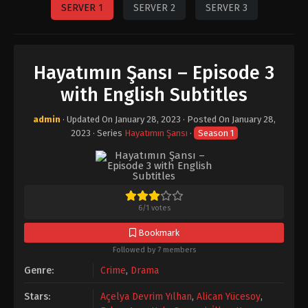
SERVER 1
SERVER 2
SERVER 3
Hayatımın Şansı – Episode 3
with English Subtitles
admin
· Updated On
January 28, 2023
· Posted On
January 28,
2023
· Series
Hayatımın Şansı
·
Season 1
6
/
1
votes
Bookmark
Followed by 7 members
Genre:
Crime
,
Drama
Stars:
Açelya Devrim Yılhan
,
Alican Yücesoy
,