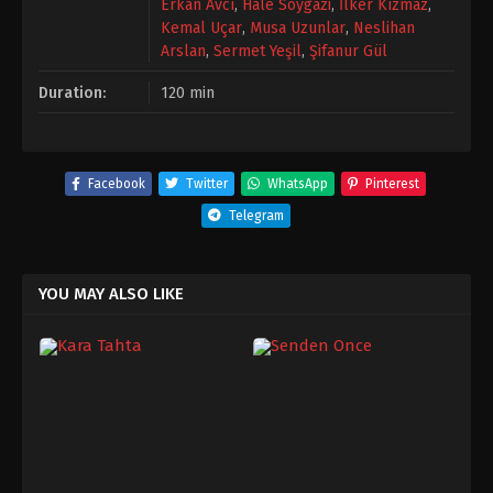
Erkan Avcı
,
Hale Soygazi
,
İlker Kızmaz
,
Kemal Uçar
,
Musa Uzunlar
,
Neslihan
Arslan
,
Sermet Yeşil
,
Şifanur Gül
Duration:
120 min
Facebook
Twitter
WhatsApp
Pinterest
Telegram
YOU MAY ALSO LIKE