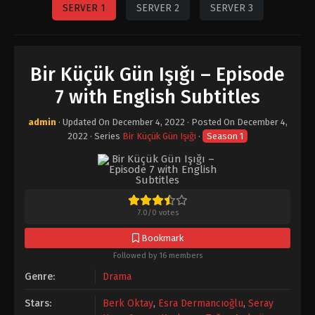
SERVER 1
SERVER 2
SERVER 3
Bir Küçük Gün Işığı – Episode
7 with English Subtitles
admin
· Updated On
December 4, 2022
· Posted On
December 4,
2022
· Series
Bir Küçük Gün Işığı
·
Season 1
7.0
/
0
votes
Bookmark
Followed by 16 members
Genre:
Drama
Stars:
Berk Oktay
,
Esra Dermancıoğlu
,
Seray