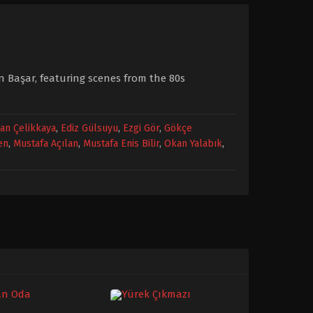
n Başar, featuring scenes from the 80s
an Çelikkaya
,
Ediz Gülsuyu
,
Ezgi Gör
,
Gökçe
en
,
Mustafa Açılan
,
Mustafa Enis Bilir
,
Okan Yalabık
,