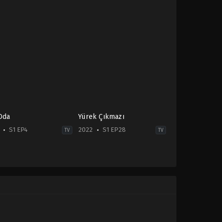
Oda
Yürek Çıkmazı
S1 EP4
2022
S1 EP28
TV
TV
-
Drama
,
Family
2022-
11-
01
Alp
Navruz
,
Ayça
Bingöl
,
Bihter
Dinçel
,
Cemal
Toktas
,
Dilara