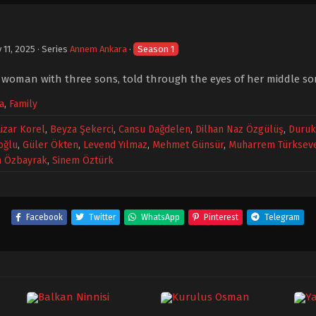
 11, 2025
· Series
Annem Ankara
·
Season 1
 a woman with three sons, told through the eyes of her middle so
a
,
Family
üzar Korel
,
Beyza Şekerci
,
Cansu Dağdelen
,
Dilhan Naz Özgülüş
,
Duruk
oğlu
,
Güler Ökten
,
Levend Yılmaz
,
Mehmet Günsür
,
Muharrem Türksev
n Özbayrak
,
Sinem Öztürk
Facebook
Twitter
WhatsApp
Pinterest
Telegram