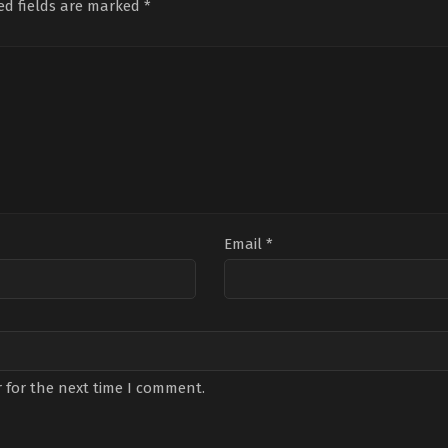
ed fields are marked
*
Çığacı
,
Hakan
Burak
Boyav
,
Merih
Özçivit
,
Özge
Öztürk
,
Özlem
Törer
,
Seda
Türkad
,
Sarp
Yıldız
,
Yiğit
Bozkurt
,
Suzana
Uçan
Akbelge
Email
*
 for the next time I comment.