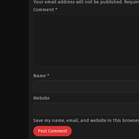
Your email address will not be published.
Requir
Polatoğulları
,
Emre
Altuğ
,
Ersin
Comment
*
Arıcı
,
Gözde
Kansu
,
Gülçin
Santırcıoğlu
,
Mert
Ramazan
Demir
,
Şerif
Sezer
Name
*
Website
Save my name, email, and website in this browser