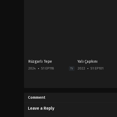
Rüzgarlı Tepe
Yalı Çapkını
2024
S1 EP118
2022
S1 EP101
TV
Drama
Drama
,
Soap
2024-
TR
01-
2022-
01
09-
Comment
Cemre
23
Arda
,
Gökberk
Afra
Yıldırım
Saraçoğlu
,
Beril
Leave a Reply
Pozam
,
Çetin
Tekindor
,
Diren