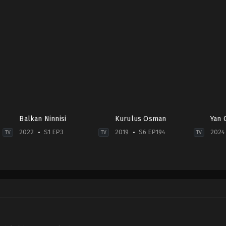
Balkan Ninnisi
Kurulus Osman
Yan 
2022
S1 EP3
2019
S6 EP194
2024
TV
TV
TV
Comedy
,
Drama
,
Family
Action
2024
2022-
&
03-
06-
Adventure
,
Drama
,
War
10
21
&
Can
Politics
Kolukısa
,
Emre
TR
Bey
,
Erdal
2019-
Özyağcılar
,
Erman
11-
Saban
,
Gözde
20