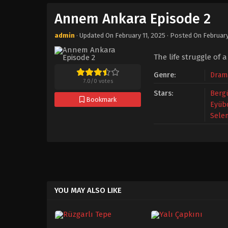
Annem Ankara Episode 2
admin
· Updated On
February 11, 2025
· Posted On
February
The life struggle of
Genre:
Dram
7.0
/
0
votes
Stars:
Berg
Bookmark
Eyüb
Sele
YOU MAY ALSO LIKE