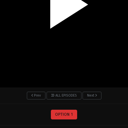
Prev
ALL EPISODES
Next
OPTION 1